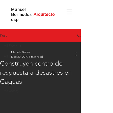
Manuel
Bermúdez
Arquitecto
c
sp
Post
All Posts
Mariela Bravo
All Posts
Dec 20, 2019
3 min read
Construyen centro de
Hurricane María
respuesta a desastres en
Housing
Caguas
Urbanism
Advocacy