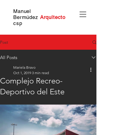
Manuel
Bermúdez
Arquitecto
c
sp
Post
All Posts
Mariela Bravo
Oct 1, 2019
3 min read
Complejo Recreo-
Deportivo del Este