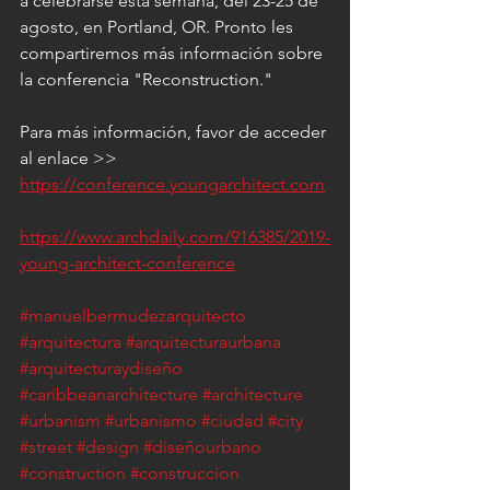
a celebrarse esta semana, del 23-25 de 
agosto, en Portland, OR. Pronto les 
compartiremos más información sobre 
la conferencia "Reconstruction."
Para más información, favor de acceder 
al enlace >>
https://conference.youngarchitect.com
https://www.archdaily.com/916385/2019-
young-architect-conference
#manuelbermudezarquitecto
#arquitectura
#arquitecturaurbana
#arquitecturaydiseño
#caribbeanarchitecture
#architecture
#urbanism
#urbanismo
#ciudad
#city
#street
#design
#diseñourbano
#construction
#construccion