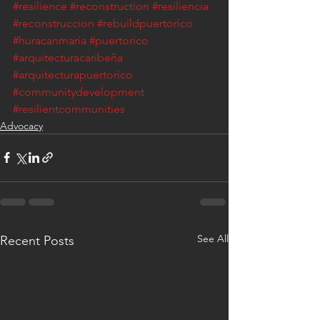
#resilience
#reconstruction
#resiliencia
#reconstruccion
#rebuildpuertorico
#huracanmaria
#puertorico
#arquitecturacaribeña
#arquitecturapuertorico
#communitydevelopment
#resilientcommunities
Advocacy
See All
Recent Posts